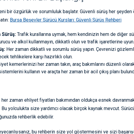
ni bir özgürlük ve sorumluluk başlatır. Güvenli sürüş her şeyden ön
atın:
Bursa Beşevler Sürücü Kursları: Güvenli Sürüş Rehberi
n Sürüş:
Trafik kurallarına uymak, hem kendinizin hem de diğer sür
urucu ve alkol kullanmayın, dikkatli olun ve trafik işaretlerine uyun
üş:
Her zaman dikkatli ve sorumlu sürüş yapın. Çevrenizi gözlemle
cek tehlikelere karşı hazırlıklı olun.
yet kemerlerinizi her zaman takın, araç bakımlarını düzenli olarak
sistemlerini kullanın ve araçta her zaman bir acil çıkış planı bulun
her zaman ehliyet fiyatları bakımından oldukça esnek davranmakt
Bu yolculukta size yardımcı olacak birçok kaynak mevcut. Sürücü k
uğunuzda rehberlik edebilir.
eyecanlıysanız, bu rehberin size yol göstermesini ve sizi başarıya