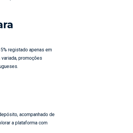
ara
35% registado apenas em
a variada, promoções
tugueses.
 depósito, acompanhado de
plorar a plataforma com