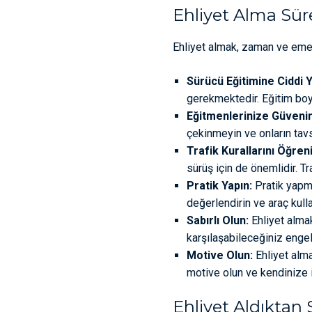
Ehliyet Alma Sür
Ehliyet almak, zaman ve emek 
Sürücü Eğitimine Ciddi Y
gerekmektedir. Eğitim boy
Eğitmenlerinize Güvenin
çekinmeyin ve onların tavsi
Trafik Kurallarını Öğreni
sürüş için de önemlidir. Tr
Pratik Yapın:
Pratik yapma
değerlendirin ve araç kulla
Sabırlı Olun:
Ehliyet almak
karşılaşabileceğiniz engel
Motive Olun:
Ehliyet alma
motive olun ve kendinize 
Ehliyet Aldıktan 