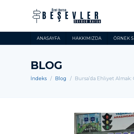
ANASAYFA
HAKKIMIZDA
ÖRNEK 
BLOG
İndeks
Blog
Bursa’da Ehliyet Almak: