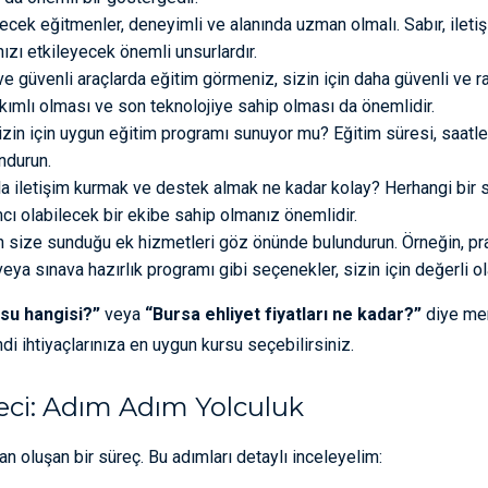
ecek eğitmenler, deneyimli ve alanında uzman olmalı. Sabır, ileti
ızı etkileyecek önemli unsurlardır.
 güvenli araçlarda eğitim görmeniz, sizin için daha güvenli ve r
akımlı olması ve son teknolojiye sahip olması da önemlidir.
izin için uygun eğitim programı sunuyor mu? Eğitim süresi, saatleri
ndurun.
a iletişim kurmak ve destek almak ne kadar kolay? Herhangi bir 
ımcı olabilecek bir ekibe sahip olmanız önemlidir.
 size sunduğu ek hizmetleri göz önünde bulundurun. Örneğin, pra
ya sınava hazırlık programı gibi seçenekler, sizin için değerli ola
rsu hangisi?”
veya
“Bursa ehliyet fiyatları ne kadar?”
diye mer
i ihtiyaçlarınıza en uygun kursu seçebilirsiniz.
eci: Adım Adım Yolculuk
n oluşan bir süreç. Bu adımları detaylı inceleyelim: