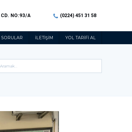
CD. NO:93/A
(0224) 451 31 58
N SORULAR
İLETIŞIM
YOL TARIFI AL