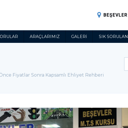
BEŞEVLER 
SORULAR
ARAÇLARIMIZ
GALERI
SIK SORULA
 Önce Fiyatlar Sonra Kapsamlı Ehliyet Rehberi