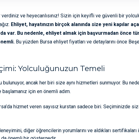
verdiniz ve heyecanlısınız! Sizin için keyifli ve güvenli bir yolcu
cağız.
Ehliyet, hayatınızın birçok alanında size yeni kapılar a
da var. Bu nedenle, ehliyet almak için başvurmadan önce tüm
önemli.
Bu yüzden Bursa ehliyet fiyatları ve detaylarını önce Beş
çimi: Yolculuğunuzun Temeli
u bulunuyor, ancak her biri size aynı hizmetleri sunmuyor. Bu ne
ne başlamanız için en önemli adım.
ursa’da hizmet veren sayısız kurstan sadece biri. Seçiminizde sizi
neyimini, diğer öğrencilerin yorumlarını ve aldıkları sertifikalar
ı da önemli bir göstergedir.