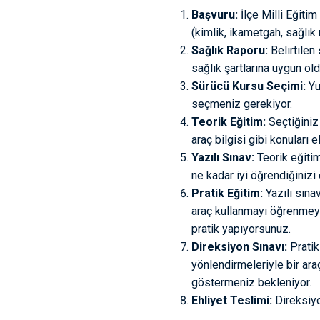
Başvuru:
İlçe Milli Eğiti
(kimlik, ikametgah, sağlık
Sağlık Raporu:
Belirtilen
sağlık şartlarına uygun o
Sürücü Kursu Seçimi:
Yu
seçmeniz gerekiyor.
Teorik Eğitim:
Seçtiğiniz 
araç bilgisi gibi konuları 
Yazılı Sınav:
Teorik eğitimi
ne kadar iyi öğrendiğinizi 
Pratik Eğitim:
Yazılı sına
araç kullanmayı öğrenmeye
pratik yapıyorsunuz.
Direksiyon Sınavı:
Pratik
yönlendirmeleriyle bir ara
göstermeniz bekleniyor.
Ehliyet Teslimi:
Direksiyo