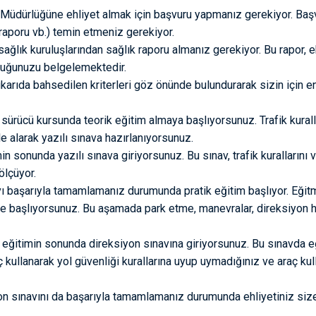
m Müdürlüğüne ehliyet almak için başvuru yapmanız gerekiyor. Başv
 raporu vb.) temin etmeniz gerekiyor.
 sağlık kuruluşlarından sağlık raporu almanız gerekiyor. Bu rapor, e
lduğunuzu belgelemektedir.
karıda bahsedilen kriterleri göz önünde bulundurarak sizin için 
sürücü kursunda teorik eğitim almaya başlıyorsunuz. Trafik kurallar
ele alarak yazılı sınava hazırlanıyorsunuz.
n sonunda yazılı sınava giriyorsunuz. Bu sınav, trafik kurallarını ve
ölçüyor.
vı başarıyla tamamlamanız durumunda pratik eğitim başlıyor. Eğitm
 başlıyorsunuz. Bu aşamada park etme, manevralar, direksiyon h
 eğitimin sonunda direksiyon sınavına giriyorsunuz. Bu sınavda e
ç kullanarak yol güvenliği kurallarına uyup uymadığınız ve araç kul
n sınavını da başarıyla tamamlamanız durumunda ehliyetiniz size 