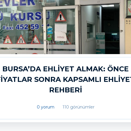
BURSA’DA EHLIYET ALMAK: ÖNCE
FIYATLAR SONRA KAPSAMLI EHLIYE
REHBERI
0 yorum
110 görünümler