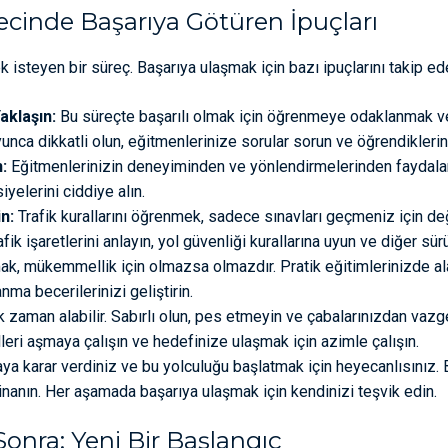
ecinde Başarıya Götüren İpuçları
isteyen bir süreç. Başarıya ulaşmak için bazı ipuçlarını takip ede
aklaşın:
Bu süreçte başarılı olmak için öğrenmeye odaklanmak ve
unca dikkatli olun, eğitmenlerinize sorular sorun ve öğrendikleri
:
Eğitmenlerinizin deneyiminden ve yönlendirmelerinden faydalan
yelerini ciddiye alın.
n:
Trafik kurallarını öğrenmek, sadece sınavları geçmeniz için değ
afik işaretlerini anlayın, yol güvenliği kurallarına uyun ve diğer sü
k, mükemmellik için olmazsa olmazdır. Pratik eğitimlerinizde ala
nma becerilerinizi geliştirin.
 zaman alabilir. Sabırlı olun, pes etmeyin ve çabalarınızdan vaz
leri aşmaya çalışın ve hedefinize ulaşmak için azimle çalışın.
ya karar verdiniz ve bu yolculuğu başlatmak için heyecanlısınız. 
inanın. Her aşamada başarıya ulaşmak için kendinizi teşvik edin.
Sonra: Yeni Bir Başlangıç