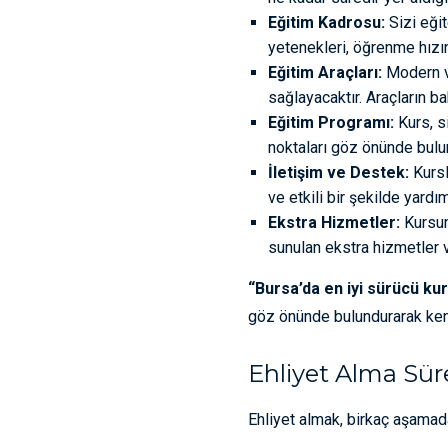
Eğitim Kadrosu:
Sizi eğit
yetenekleri, öğrenme hızın
Eğitim Araçları:
Modern ve
sağlayacaktır. Araçların b
Eğitim Programı:
Kurs, s
noktaları göz önünde bulu
İletişim ve Destek:
Kursl
ve etkili bir şekilde yard
Ekstra Hizmetler:
Kursun
sunulan ekstra hizmetler ve
“Bursa’da en iyi sürücü ku
göz önünde bulundurarak kend
Ehliyet Alma Sür
Ehliyet almak, birkaç aşamada